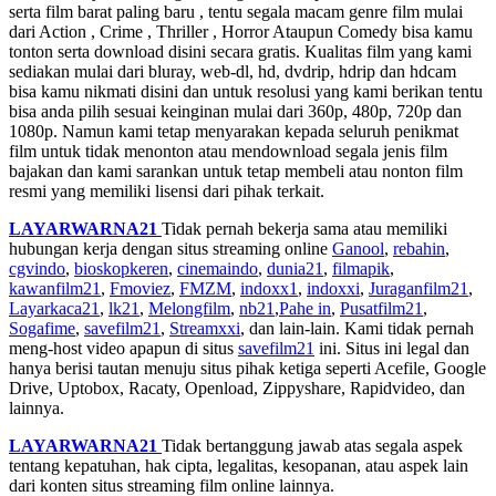
serta film barat paling baru , tentu segala macam genre film mulai
dari Action , Crime , Thriller , Horror Ataupun Comedy bisa kamu
tonton serta download disini secara gratis. Kualitas film yang kami
sediakan mulai dari bluray, web-dl, hd, dvdrip, hdrip dan hdcam
bisa kamu nikmati disini dan untuk resolusi yang kami berikan tentu
bisa anda pilih sesuai keinginan mulai dari 360p, 480p, 720p dan
1080p. Namun kami tetap menyarakan kepada seluruh penikmat
film untuk tidak menonton atau mendownload segala jenis film
bajakan dan kami sarankan untuk tetap membeli atau nonton film
resmi yang memiliki lisensi dari pihak terkait.
LAYARWARNA21
Tidak pernah bekerja sama atau memiliki
hubungan kerja dengan situs streaming online
Ganool
,
rebahin
,
cgvindo
,
bioskopkeren
,
cinemaindo
,
dunia21
,
filmapik
,
kawanfilm21
,
Fmoviez
,
FMZM
,
indoxx1
,
indoxxi
,
Juraganfilm21
,
Layarkaca21
,
lk21
,
Melongfilm
,
nb21
,
Pahe in
,
Pusatfilm21
,
Sogafime
,
savefilm21
,
Streamxxi
, dan lain-lain. Kami tidak pernah
meng-host video apapun di situs
savefilm21
ini. Situs ini legal dan
hanya berisi tautan menuju situs pihak ketiga seperti Acefile, Google
Drive, Uptobox, Racaty, Openload, Zippyshare, Rapidvideo, dan
lainnya.
LAYARWARNA21
Tidak bertanggung jawab atas segala aspek
tentang kepatuhan, hak cipta, legalitas, kesopanan, atau aspek lain
dari konten situs streaming film online lainnya.