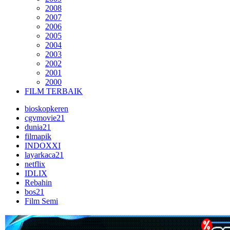
2008
2007
2006
2005
2004
2003
2002
2001
2000
FILM TERBAIK
bioskopkeren
cgvmovie21
dunia21
filmapik
INDOXXI
layarkaca21
netflix
IDLIX
Rebahin
bos21
Film Semi