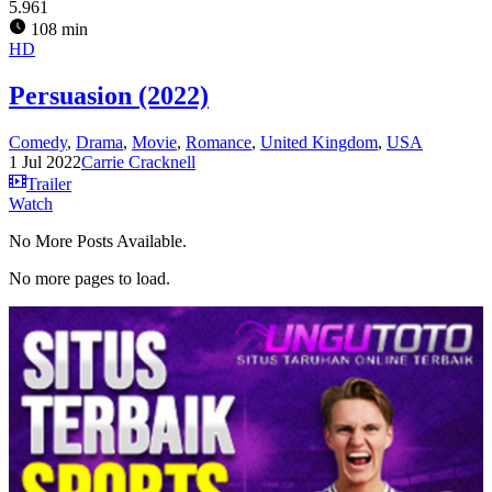
5.961
108 min
HD
Persuasion (2022)
Comedy
,
Drama
,
Movie
,
Romance
,
United Kingdom
,
USA
1 Jul 2022
Carrie Cracknell
Trailer
Watch
No More Posts Available.
No more pages to load.