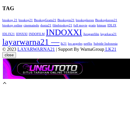
TAG
bioskop 21
bioskop21
BioskopGratis21
Bioskopin21
bioskopkeren
Bioskopkeren21
bioskop online
cinemaindo
dunia21
filmbioskop21
full movie
gratis
hitman
IDLIX
INDOXXI
IDLIX21
IDNXXI
INDOFILM
Juraganfilm
layarkaca21
layarwarna21 —
lk21
los angeles
netflix
Subtitle Indonesia
© 2023
LAYARWARNA21
| Support By WarnaGroup
LK21
close