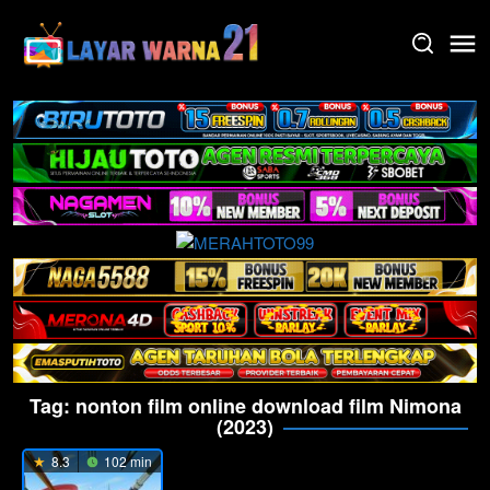
Skip
to
content
Tag:
nonton film online download film Nimona
(2023)
8.3
102 min