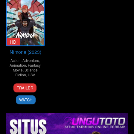
HD
Nimona (2023)
Action
,
Adventure
,
Animation
,
Fantasy
,
Movie
,
Science
Fiction
,
USA
23
Troy
TRAILER
Jun
Quane
2023
WATCH