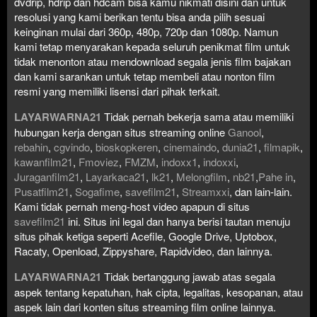
dvdrip, hdrip dan hdcam bisa kamu nikmati disini dan untuk
resolusi yang kami berikan tentu bisa anda pilih sesuai
keinginan mulai dari 360p, 480p, 720p dan 1080p. Namun
kami tetap menyarakan kepada seluruh penikmat film untuk
tidak menonton atau mendownload segala jenis film bajakan
dan kami sarankan untuk tetap membeli atau nonton film
resmi yang memiliki lisensi dari pihak terkait.
LAYARWARNA21
Tidak pernah bekerja sama atau memiliki
hubungan kerja dengan situs streaming online
Ganool
,
rebahin
,
cgvindo
,
bioskopkeren
,
cinemaindo
,
dunia21
,
filmapik
,
kawanfilm21
,
Fmoviez
,
FMZM
,
indoxx1
,
indoxxi
,
Juraganfilm21
,
Layarkaca21
,
lk21
,
Melongfilm
,
nb21
,
Pahe in
,
Pusatfilm21
,
Sogafime
,
savefilm21
,
Streamxxi
, dan lain-lain.
Kami tidak pernah meng-host video apapun di situs
savefilm21
ini. Situs ini legal dan hanya berisi tautan menuju
situs pihak ketiga seperti Acefile, Google Drive, Uptobox,
Racaty, Openload, Zippyshare, Rapidvideo, dan lainnya.
LAYARWARNA21
Tidak bertanggung jawab atas segala
aspek tentang kepatuhan, hak cipta, legalitas, kesopanan, atau
aspek lain dari konten situs streaming film online lainnya.