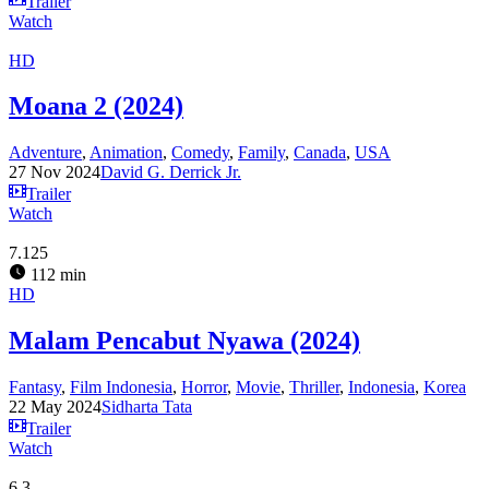
Trailer
Watch
HD
Moana 2 (2024)
Adventure
,
Animation
,
Comedy
,
Family
,
Canada
,
USA
27 Nov 2024
David G. Derrick Jr.
Trailer
Watch
7.125
112 min
HD
Malam Pencabut Nyawa (2024)
Fantasy
,
Film Indonesia
,
Horror
,
Movie
,
Thriller
,
Indonesia
,
Korea
22 May 2024
Sidharta Tata
Trailer
Watch
6.3