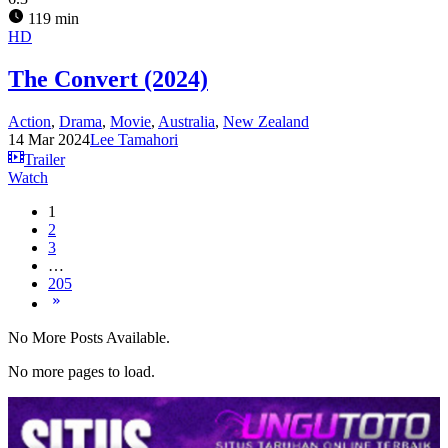
119 min
HD
The Convert (2024)
Action
,
Drama
,
Movie
,
Australia
,
New Zealand
14 Mar 2024
Lee Tamahori
Trailer
Watch
1
2
3
…
205
No More Posts Available.
No more pages to load.