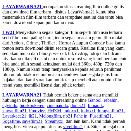
LAYARWARNA21
merupakan situs streaming film online gratis
dan download film terbaru , disitus LayarWarna21 kamu bisa
menemukan film-film terbaru dan terupdate saat ini dan tentu bisa
kamu download kapan pun kamu mau.
LW21
Menyediakan segala kategori film seperti film asia terbaru
serta film barat paling baru , tentu segala macam genre film mulai
dari Action , Crime , Thriller , Horror Ataupun Comedy bisa kamu
tonton serta download disini secara gratis. Kualitas film yang kami
sediakan mulai dari bluray, web-dl, hd, dvdrip, hdrip dan hdcam
bisa kamu nikmati disini dan untuk resolusi yang kami berikan tentu
bisa anda pilih sesuai keinginan mulai dari 360p, 480p, 720p dan
1080p. Namun kami tetap menyarakan kepada seluruh penikmat
film untuk tidak menonton atau mendownload segala jenis film
bajakan dan kami sarankan untuk tetap membeli atau nonton film
resmi yang memiliki lisensi dari pihak terkait.
LAYARWARNA21
Tidak pernah bekerja sama atau memiliki
hubungan kerja dengan situs streaming online
Ganool
,
rebahin
,
cgvindo
,
bioskopkeren
,
cinemaindo
,
dunia21
,
filmapik
,
kawanfilm21
,
Fmoviez
,
FMZM
,
indoxx1
,
indoxxi
,
Juraganfilm21
,
Layarkaca21
,
lk21
,
Melongfilm
,
nb21
,
Pahe in
,
Pusatfilm21
,
Sogafime
,
savefilm21
,
Streamxxi
, dan lain-lain. Kami tidak pernah
meng-host video apapun di situs
savefilm21
ini. Situs ini legal dan