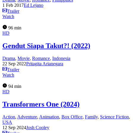
1 Feb 2017
Ed Lejano
Trailer
Watch
96 min
HD
Gendut Siapa Takut?! (2022)
Drama
,
Movie
,
Romance
,
Indonesia
22 Sep 2022
Pritagita Arianegara
Trailer
Watch
94 min
HD
Transformers One (2024)
Action
,
Adventure
,
Animation
,
Box Office
,
Family
,
Science Fiction
,
USA
12 Sep 2024
Josh Cooley