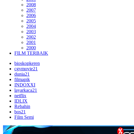
2008
2007
2006
2005
2004
2003
2002
2001
2000
FILM TERBAIK
bioskopkeren
cgvmovie21
dunia21
filmapik
INDOXXI
layarkaca21
netflix
IDLIX
Rebahin
bos21
Film Semi