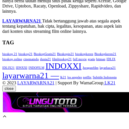
hanya berisi tautan menuju situs pihak ketiga seperti Acefile, Google
Drive, Uptobox, Racaty, Openload, Zippyshare, Rapidvideo, dan
lainnya.
LAYARWARNA21
Tidak bertanggung jawab atas segala aspek
tentang kepatuhan, hak cipta, legalitas, kesopanan, atau aspek lain
dari konten situs streaming film online lainnya.
TAG
bioskop 21
bioskop21
BioskopGratis21
Bioskopin21
bioskopkeren
Bioskopkeren21
bioskop online
cinemaindo
dunia21
filmbioskop21
full movie
gratis
hitman
IDLIX
INDOXXI
IDLIX21
IDNXXI
INDOFILM
Juraganfilm
layarkaca21
layarwarna21 —
lk21
los angeles
netflix
Subtitle Indonesia
© 2023
LAYARWARNA21
| Support By WarnaGroup
LK21
close