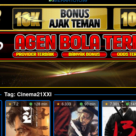
Tag:
Cinema21XXI
7.2
128 min
6.333
90 min
7.301
141