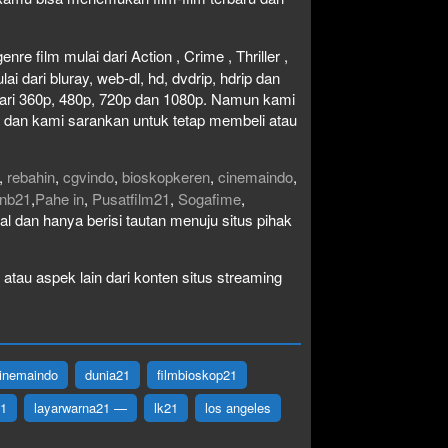
re film mulai dari Action , Crime , Thriller ,
 dari bluray, web-dl, hd, dvdrip, hdrip dan
i dari 360p, 480p, 720p dan 1080p. Namun kami
n dan kami sarankan untuk tetap membeli atau
,
rebahin
,
cgvindo
,
bioskopkeren
,
cinemaindo
,
nb21
,
Pahe in
,
Pusatfilm21
,
Sogafime
,
egal dan hanya berisi tautan menuju situs pihak
atau aspek lain dari konten situs streaming
inemaindo
dunia21
filmbioskop21
21
layarwarna21 —
lk21
los angeles