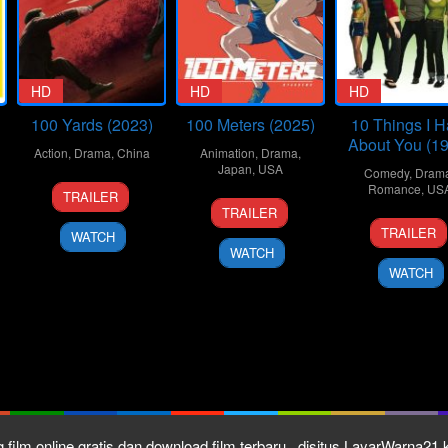
HD
HD
HD
100 Yards (2023)
100 Meters (2025)
10 Things I H
About You (1
Action
,
Drama
,
China
Animation
,
Drama
,
Japan
,
USA
Comedy
,
Dram
20
Xu
Romance
,
US
TRAILER
19
Kenji
Sep
Junfeng
TRAILER
30
Gil
Sep
Iwaisawa
2024
TRAILER
WATCH
Mar
Junge
2025
WATCH
1999
WATCH
 film online gratis dan download film terbaru , disitus LayarWarna2