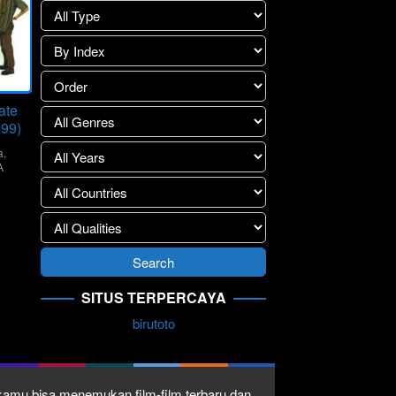
ate
999)
a
,
A
r
SITUS TERPERCAYA
birutoto
1 kamu bisa menemukan film-film terbaru dan