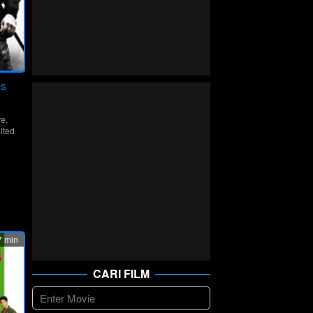
ns
re
,
ited
hi
 min
CARI FILM