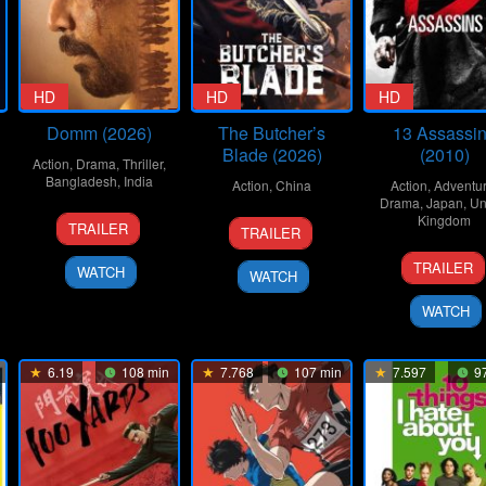
HD
HD
HD
Domm (2026)
The Butcher’s
13 Assassi
Blade (2026)
(2010)
Action
,
Drama
,
Thriller
,
Bangladesh
,
India
Action
,
China
Action
,
Adventu
Drama
,
Japan
,
Un
21
Redoan
8
Liu
Kingdom
TRAILER
TRAILER
Mar
Rony
Jan
Wenpu
25
Takas
2026
2026
TRAILER
WATCH
WATCH
Sep
Miike
2010
WATCH
6.19
108 min
7.768
107 min
7.597
97