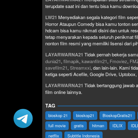
terupdate saat ini dan tentu bisa kamu down
LW21
Menyediakan segala kategori film seperti 
Horror Ataupun Comedy bisa kamu tonton serta 
hdcam bisa kamu nikmati disini dan untuk res
tetap menyarakan kepada seluruh penikmat fi
nonton film resmi yang memiliki lisensi dari pih
LAYARWARNA21
Tidak pernah bekerja sama
dunia21
,
filmapik
,
kawanfilm21
,
Fmoviez
,
FM
savefilm21
,
Streamxxi
, dan lain-lain. Kami t
ketiga seperti Acefile, Google Drive, Uptobox
LAYARWARNA21
Tidak bertanggung jawab at
film online lainnya.
TAG
bioskop 21
bioskop21
BioskopGratis21
full movie
gratis
hitman
IDLIX
IDL
netflix
Subtitle Indonesia