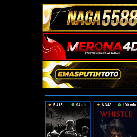
5.415
94 min
6.342
100 min